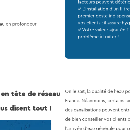
facteurs peuvent détéri
L’installation d’un fil
premier geste indispensa
vos clients : il assure h
eau en profondeur
Votre valeur ajoutée ? 
problème à traiter !
On le sait, la qualité de l’eau 
r en tête de réseau
France. Néanmoins, certains fac
us disent tout !
des canalisations peuvent entra
de bien conseiller vos clients d
l’arrivée d’eau générale pour p