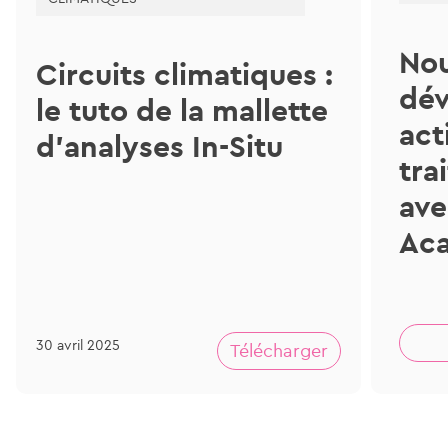
Nou
Circuits climatiques :
dév
le tuto de la mallette
act
d’analyses In-Situ
tra
ave
Aca
30 avril 2025
Télécharger